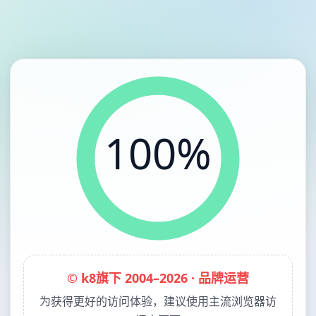
100%
© k8旗下 2004–2026 · 品牌运营
为获得更好的访问体验，建议使用主流浏览器访